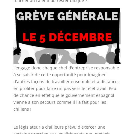
tourner au ralenti ou rester bloqué ?
J'engage donc chaque chef d'entreprise responsable
à se saisir de cette opportunité pour imaginer
d'autres façons de travailler ensemble et à distance,
en profiter pour faire un pas vers le télétravail. Peu
de chance en effet que le gouvernement espagnol
vienne à son secours comme il l'a fait pour les
chiliens !
Le législateur a d'ailleurs prévu d'exercer une
certaine pression sur les dirigeants peu motivés