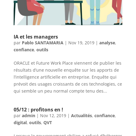
IA et les managers
par
Pablo SANTAMARIA
|
Nov 19, 2019
|
analyse
,
confiance
,
outils
ORACLE et Future Work Place viennent de publier les
résultats d’une nouvelle enquête sur les apports de
l’intelligence artificielle en entreprise. Enquête qui
prévoit des usages croissants de ces technologies, ce
qui semble un peu normal compte tenu des...
05/12 : profitons en !
par
admin
|
Nov 12, 2019
|
Actualités
,
confiance
,
digital
,
outils
,
QVT
Lorsque le gouvernement chilien a refusé d’héberger