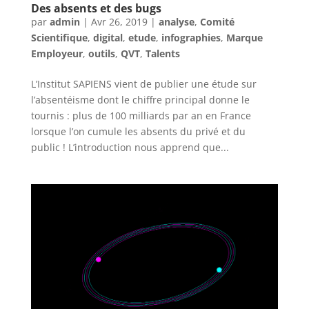
Des absents et des bugs
par
admin
|
Avr 26, 2019
|
analyse
,
Comité
Scientifique
,
digital
,
etude
,
infographies
,
Marque
Employeur
,
outils
,
QVT
,
Talents
L’Institut SAPIENS vient de publier une étude sur
l’absentéisme dont le chiffre principal donne le
tournis : plus de 100 milliards par an en France
lorsque l’on cumule les absents du privé et du
public ! L’introduction nous apprend que...