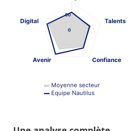
The chart has 1 Y axis displaying values. Data ranges from 6
50
Digital
Talents
0
Avenir
Confiance
Moyenne secteur
Equipe Nautilus
End of interactive chart.
Une analyse complète