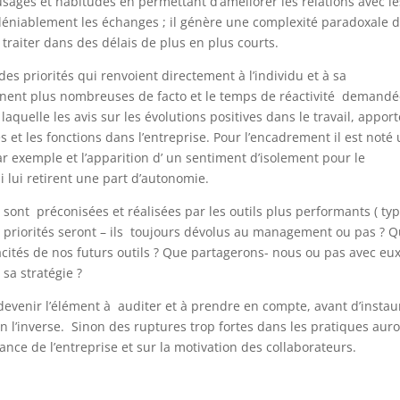
sages et habitudes en permettant d’améliorer les relations avec le
indéniablement les échanges ; il génère une complexité paradoxale 
 traiter dans des délais de plus en plus courts.
 des priorités qui renvoient directement à l’individu et à sa
ennent plus nombreuses de facto et le temps de réactivité demand
 laquelle les avis sur les évolutions positives dans le travail, appor
 et les fonctions dans l’entreprise. Pour l’encadrement il est noté
r exemple et l’apparition d’ un sentiment d’isolement pour le
i lui retirent une part d’autonomie.
 sont préconisées et réalisées par les outils plus performants ( typ
 priorités seront – ils toujours dévolus au management ou pas ? Q
cités de nos futurs outils ? Que partagerons- nous ou pas avec eu
 sa stratégie ?
 devenir l’élément à auditer et à prendre en compte, avant d’instau
on l’inverse. Sinon des ruptures trop fortes dans les pratiques aur
nce de l’entreprise et sur la motivation des collaborateurs.