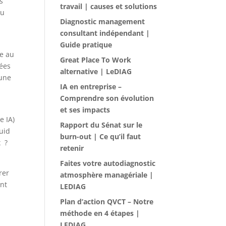
s
travail | causes et solutions
du
Diagnostic management
consultant indépendant |
Guide pratique
ée au
Great Place To Work
tées
alternative | LeDIAG
 une
IA en entreprise –
Comprendre son évolution
et ses impacts
e IA)
Rapport du Sénat sur le
uid
burn-out | Ce qu’il faut
x ?
retenir
Faites votre autodiagnostic
rer
atmosphère managériale |
ont
LEDIAG
Plan d’action QVCT – Notre
méthode en 4 étapes |
LEDIAG