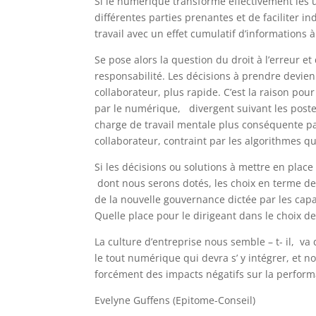
Si le numérique transforme effectivement les u
différentes parties prenantes et de faciliter 
travail avec un effet cumulatif d’informations à
Se pose alors la question du droit à l’erreur et
responsabilité. Les décisions à prendre devi
collaborateur, plus rapide. C’est la raison pour
par le numérique, divergent suivant les postes
charge de travail mentale plus conséquente pa
collaborateur, contraint par les algorithmes qu
Si les décisions ou solutions à mettre en place
dont nous serons dotés, les choix en terme de
de la nouvelle gouvernance dictée par les capa
Quelle place pour le dirigeant dans le choix de
La culture d’entreprise nous semble – t- il, va
le tout numérique qui devra s’ y intégrer, et n
forcément des impacts négatifs sur la performa
Evelyne Guffens (Epitome-Conseil)