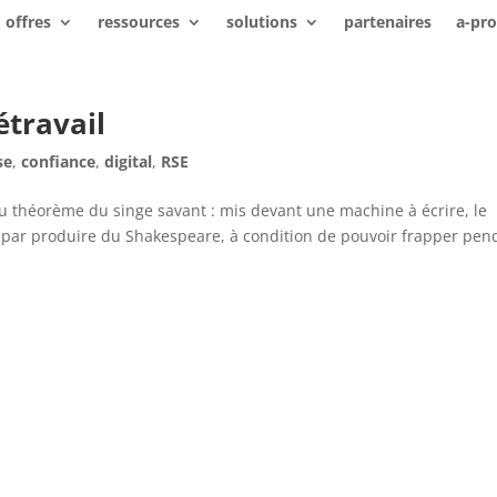
offres
ressources
solutions
partenaires
a-pr
étravail
se
,
confiance
,
digital
,
RSE
u théorème du singe savant : mis devant une machine à écrire, le
it par produire du Shakespeare, à condition de pouvoir frapper pen