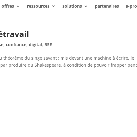
offres
ressources
solutions
partenaires
a-pr
étravail
se
,
confiance
,
digital
,
RSE
u théorème du singe savant : mis devant une machine à écrire, le
it par produire du Shakespeare, à condition de pouvoir frapper pen