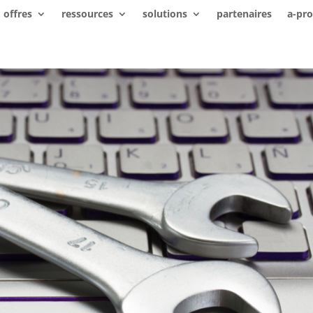
offres
ressources
solutions
partenaires
a-pr