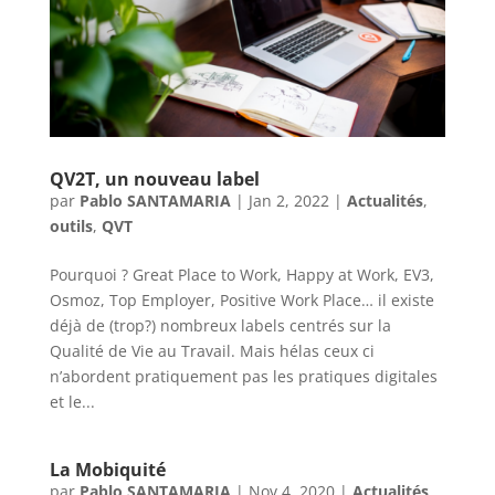
QV2T, un nouveau label
par
Pablo SANTAMARIA
|
Jan 2, 2022
|
Actualités
,
outils
,
QVT
Pourquoi ? Great Place to Work, Happy at Work, EV3,
Osmoz, Top Employer, Positive Work Place… il existe
déjà de (trop?) nombreux labels centrés sur la
Qualité de Vie au Travail. Mais hélas ceux ci
n’abordent pratiquement pas les pratiques digitales
et le...
La Mobiquité
par
Pablo SANTAMARIA
|
Nov 4, 2020
|
Actualités
,