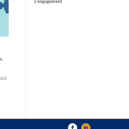
L’engagement
es
,
vant