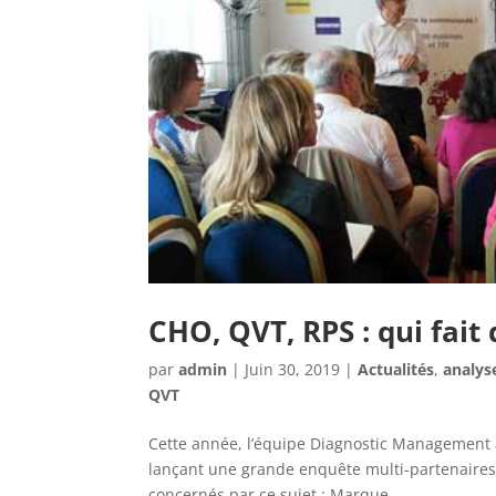
CHO, QVT, RPS : qui fait 
par
admin
|
Juin 30, 2019
|
Actualités
,
analys
QVT
Cette année, l’équipe Diagnostic Management a
lançant une grande enquête multi-partenaires
concernés par ce sujet : Marque...