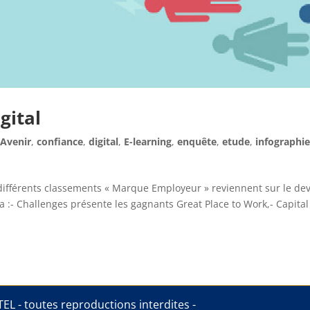
gital
,
Avenir
,
confiance
,
digital
,
E-learning
,
enquête
,
etude
,
infographi
ifférents classements « Marque Employeur » reviennent sur le de
 :- Challenges présente les gagnants Great Place to Work,- Capital
EL - toutes reproductions interdites -