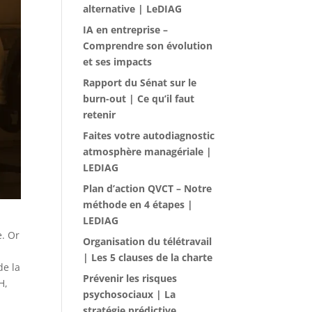
alternative | LeDIAG
IA en entreprise –
Comprendre son évolution
et ses impacts
Rapport du Sénat sur le
burn-out | Ce qu’il faut
retenir
Faites votre autodiagnostic
atmosphère managériale |
LEDIAG
Plan d’action QVCT – Notre
méthode en 4 étapes |
LEDIAG
e. Or
Organisation du télétravail
| Les 5 clauses de la charte
de la
Prévenir les risques
H,
psychosociaux | La
stratégie prédictive