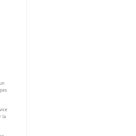
 un
gies
vice
r la
ce,