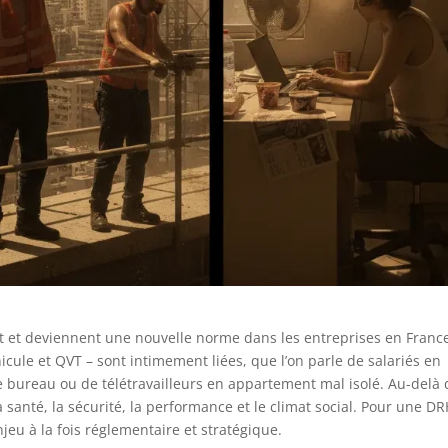
t et deviennent une nouvelle norme dans les entreprises en Franc
nicule et QVT – sont intimement liées, que l’on parle de salariés en
e bureau ou de télétravailleurs en appartement mal isolé. Au-delà 
santé, la sécurité, la performance et le climat social. Pour une DR
jeu à la fois réglementaire et stratégique.