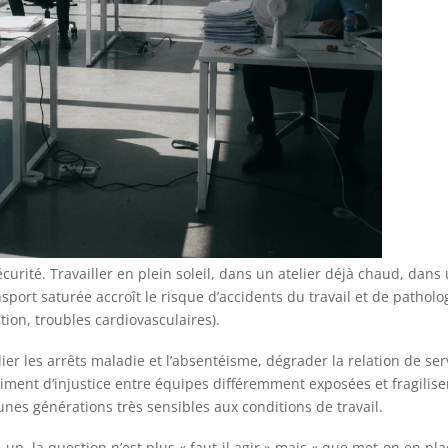
curité. Travailler en plein soleil, dans un atelier déjà chaud, dans
port saturée accroît le risque d’accidents du travail et de patholo
tion, troubles cardiovasculaires).
ier les arrêts maladie et l’absentéisme, dégrader la relation de ser
ment d’injustice entre équipes différemment exposées et fragilise
s générations très sensibles aux conditions de travail.
p, la question n’est plus « faut-il agir » mais « que met-on en pla