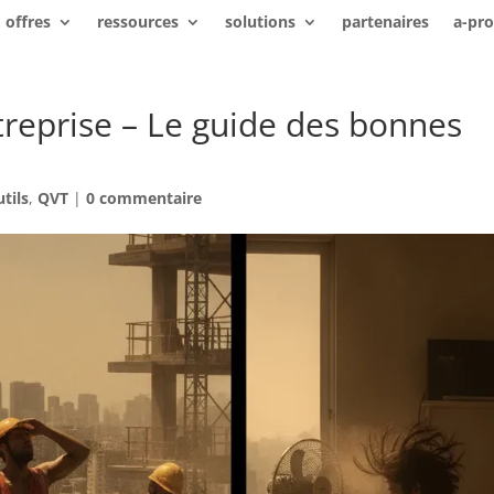
offres
ressources
solutions
partenaires
a-pr
treprise – Le guide des bonnes
utils
,
QVT
|
0 commentaire