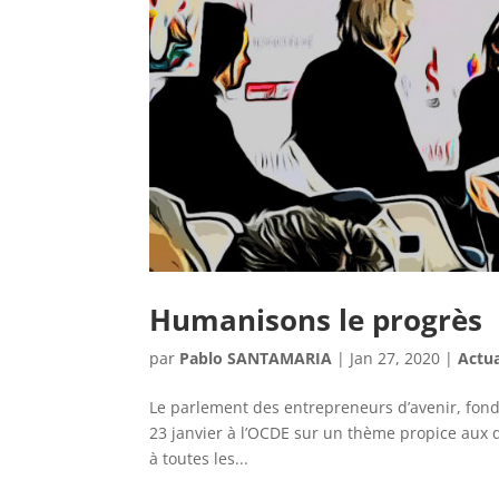
Humanisons le progrès
par
Pablo SANTAMARIA
|
Jan 27, 2020
|
Actua
Le parlement des entrepreneurs d’avenir, fond
23 janvier à l’OCDE sur un thème propice aux d
à toutes les...