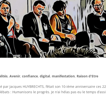
lités
,
Avenir
,
confiance
,
digital
,
manifestation
,
Raison d'Etre
é par Jacques HUYBRECHTS, fêtait son 10-ième anniversaire ces 22
ébats : Humanisons le progrès. Je n’ai hélas pas eu le temps d’assi