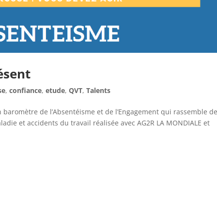
ésent
se
,
confiance
,
etude
,
QVT
,
Talents
on baromètre de l’Absentéisme et de l’Engagement qui rassemble d
aladie et accidents du travail réalisée avec AG2R LA MONDIALE et