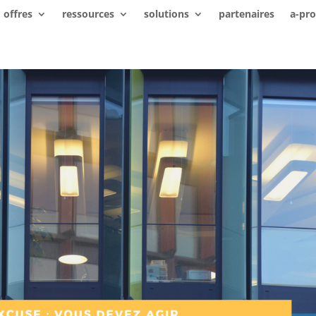
offres
ressources
solutions
partenaires
a-pr