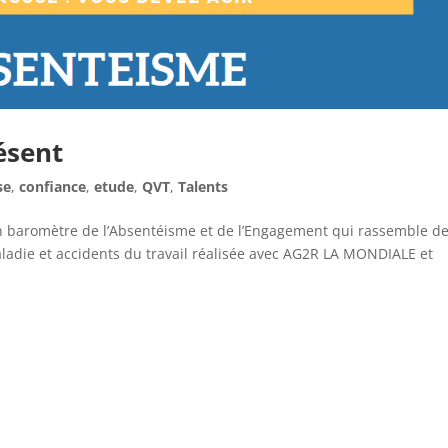
ésent
se
,
confiance
,
etude
,
QVT
,
Talents
on baromètre de l’Absentéisme et de l’Engagement qui rassemble d
aladie et accidents du travail réalisée avec AG2R LA MONDIALE et