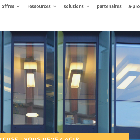
offres
ressources
solutions
partenaires
a-pr