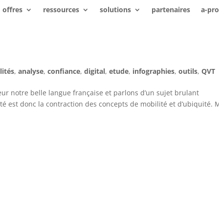
offres
ressources
solutions
partenaires
a-pr
lités
,
analyse
,
confiance
,
digital
,
etude
,
infographies
,
outils
,
QVT
r notre belle langue française et parlons d’un sujet brulant
té est donc la contraction des concepts de mobilité et d’ubiquité. 