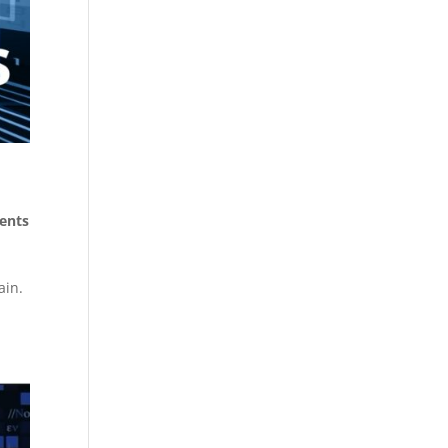
lents
ain.