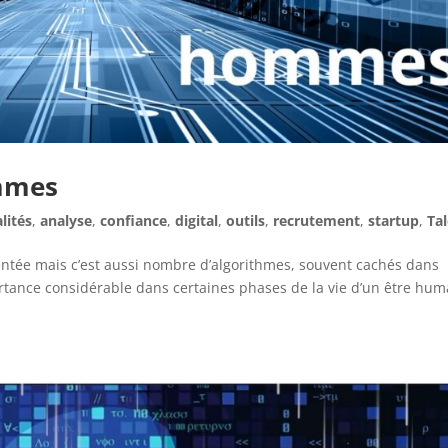
ommes
lités
,
analyse
,
confiance
,
digital
,
outils
,
recrutement
,
startup
,
Ta
gmentée mais c’est aussi nombre d’algorithmes, souvent cachés dans
tance considérable dans certaines phases de la vie d’un être hum