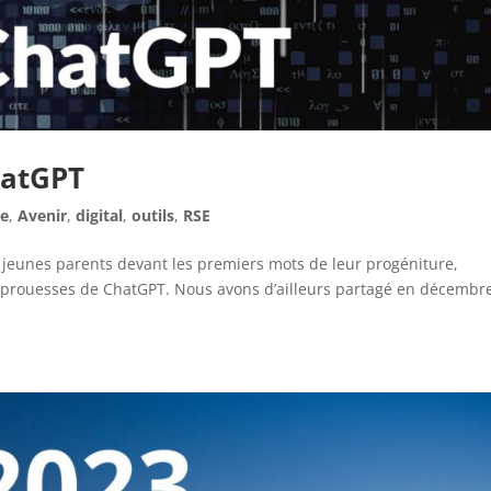
hatGPT
se
,
Avenir
,
digital
,
outils
,
RSE
eunes parents devant les premiers mots de leur progéniture,
 prouesses de ChatGPT. Nous avons d’ailleurs partagé en décembr