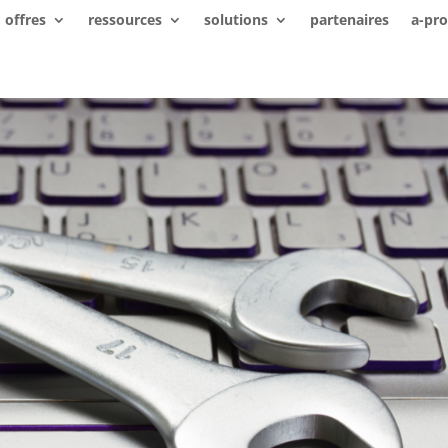
offres
ressources
solutions
partenaires
a-pr