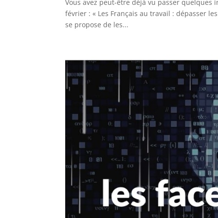
Vous avez peut-être déjà vu passer quelques in
février : « Les Français au travail : dépasser le
se propose de les...