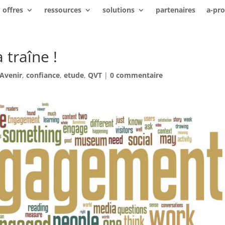
offres
ressources
solutions
partenaires
a-pr
 traîne !
Avenir
,
confiance
,
etude
,
QVT
|
0 commentaire