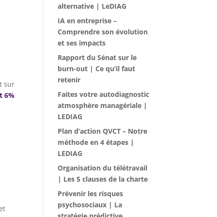
alternative | LeDIAG
IA en entreprise –
Comprendre son évolution
et ses impacts
Rapport du Sénat sur le
burn-out | Ce qu’il faut
retenir
t sur
Faites votre autodiagnostic
t 6%
atmosphère managériale |
LEDIAG
Plan d’action QVCT – Notre
méthode en 4 étapes |
LEDIAG
Organisation du télétravail
| Les 5 clauses de la charte
Prévenir les risques
psychosociaux | La
et
stratégie prédictive