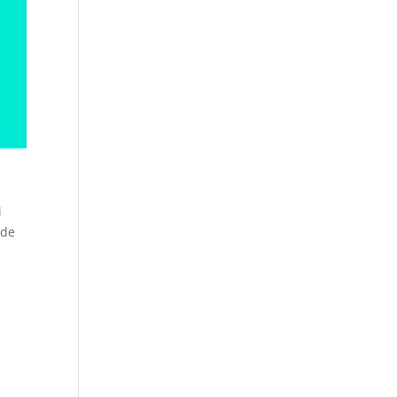
i
 de