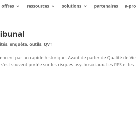
offres
ressources
solutions
partenaires
a-pr
ribunal
ités
,
enquête
,
outils
,
QVT
ncent par un rapide historique. Avant de parler de Qualité de Vie
n s’est souvent portée sur les risques psychosociaux. Les RPS et les