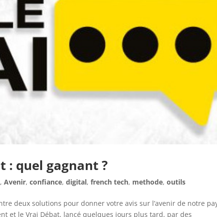
t : quel gagnant ?
e
,
Avenir
,
confiance
,
digital
,
french tech
,
methode
,
outils
ntre deux solutions pour donner votre avis sur l’avenir de notre pay
nt et le Vrai Débat, lancé quelques jours plus tard, par des