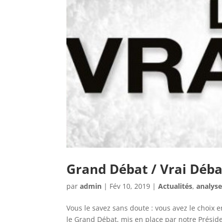
Grand Débat / Vrai Déba
par
admin
|
Fév 10, 2019
|
Actualités
,
analys
Vous le savez sans doute : vous avez le choix e
le Grand Débat, mis en place par notre Préside