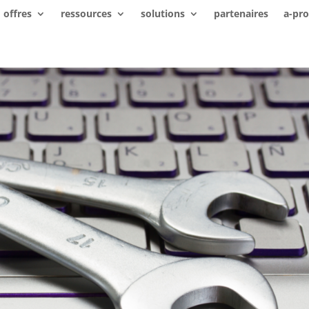
offres
ressources
solutions
partenaires
a-pr