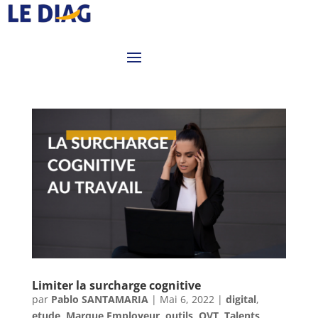
Limiter la surcharge cognitive
par
Pablo SANTAMARIA
|
Mai 6, 2022
|
digital
,
etude
,
Marque Employeur
,
outils
,
QVT
,
Talents