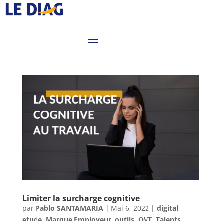
Limiter la surcharge cognitive
par
Pablo SANTAMARIA
|
Mai 6, 2022
|
digital
,
etude
,
Marque Employeur
,
outils
,
QVT
,
Talents