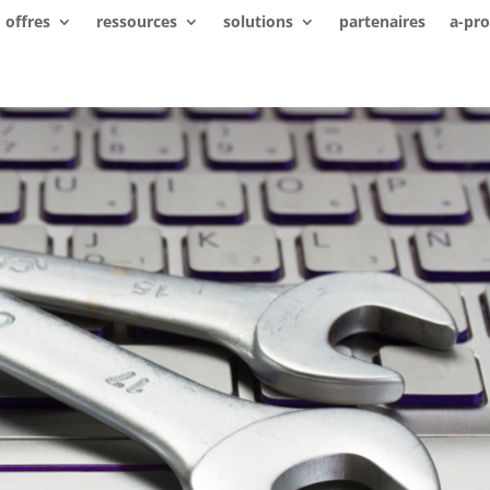
offres
ressources
solutions
partenaires
a-pr