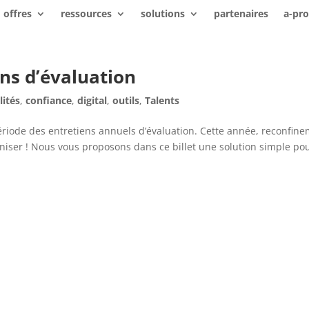
offres
ressources
solutions
partenaires
a-pr
ns d’évaluation
lités
,
confiance
,
digital
,
outils
,
Talents
 période des entretiens annuels d’évaluation. Cette année, reconfin
ganiser ! Nous vous proposons dans ce billet une solution simple po