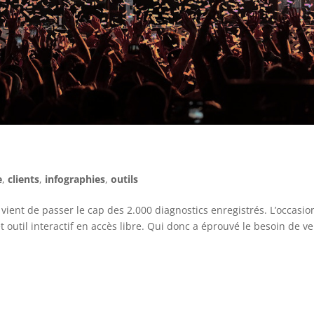
e
,
clients
,
infographies
,
outils
vient de passer le cap des 2.000 diagnostics enregistrés. L’occasio
cet outil interactif en accès libre. Qui donc a éprouvé le besoin de ve