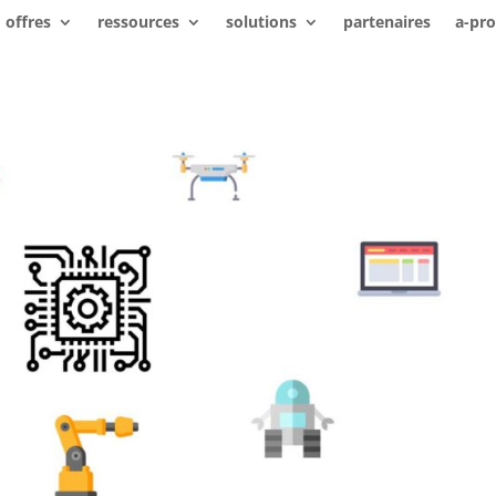
offres
ressources
solutions
partenaires
a-pr