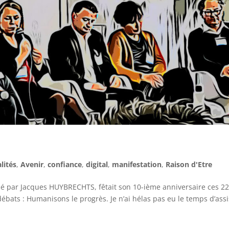
lités
,
Avenir
,
confiance
,
digital
,
manifestation
,
Raison d'Etre
é par Jacques HUYBRECHTS, fêtait son 10-ième anniversaire ces 22
ébats : Humanisons le progrès. Je n’ai hélas pas eu le temps d’assi