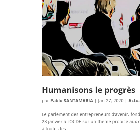
Humanisons le progrès
par
Pablo SANTAMARIA
|
Jan 27, 2020
|
Actua
Le parlement des entrepreneurs d’avenir, fond
23 janvier à l’OCDE sur un thème propice aux d
à toutes les...