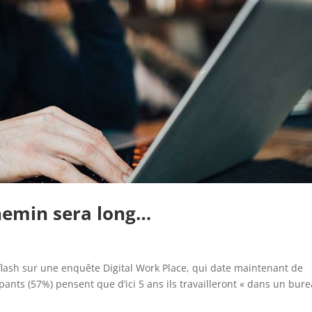
chemin sera long…
flash sur une enquête Digital Work Place, qui date maintenant de
pants (57%) pensent que d’ici 5 ans ils travailleront « dans un bur