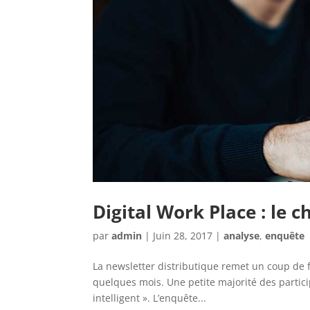
Digital Work Place : le 
par
admin
|
Juin 28, 2017
|
analyse
,
enquête
La newsletter distributique remet un coup de 
quelques mois. Une petite majorité des partici
intelligent ». L’enquête...