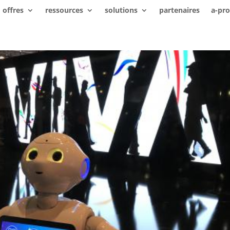
offres
ressources
solutions
partenaires
a-pr