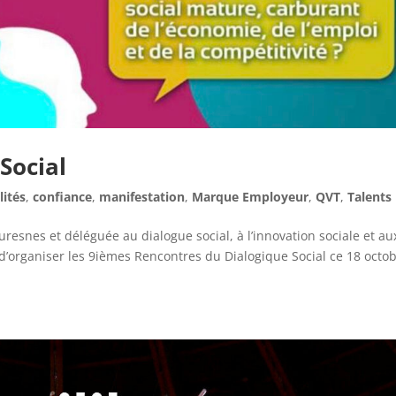
Social
lités
,
confiance
,
manifestation
,
Marque Employeur
,
QVT
,
Talents
resnes et déléguée au dialogue social, à l’innovation sociale et au
d’organiser les 9ièmes Rencontres du Dialogique Social ce 18 octob