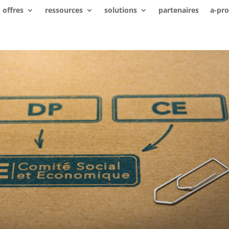
offres
ressources
solutions
partenaires
a-pr