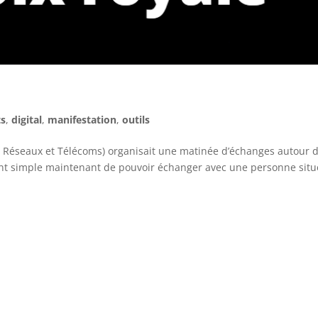
ts
,
digital
,
manifestation
,
outils
ts Réseaux et Télécoms) organisait une matinée d’échanges autour d
ement simple maintenant de pouvoir échanger avec une personne situ