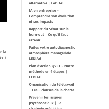
alternative | LeDIAG
IA en entreprise –
Comprendre son évolution
et ses impacts
Rapport du Sénat sur le
burn-out | Ce qu’il faut
retenir
Faites votre autodiagnostic
e la
atmosphère managériale |
ée à
LEDIAG
Plan d’action QVCT – Notre
méthode en 4 étapes |
LEDIAG
Organisation du télétravail
| Les 5 clauses de la charte
Prévenir les risques
psychosociaux | La
stratégie prédictive