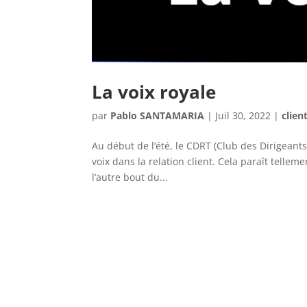
La voix royale
par
Pablo SANTAMARIA
|
Juil 30, 2022
|
clien
Au début de l’été, le CDRT (Club des Dirigean
voix dans la relation client. Cela paraît tell
l’autre bout du...