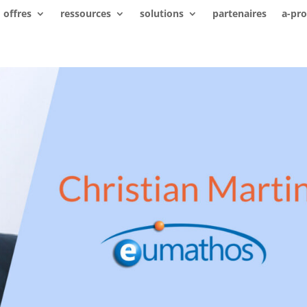
offres
ressources
solutions
partenaires
a-pr