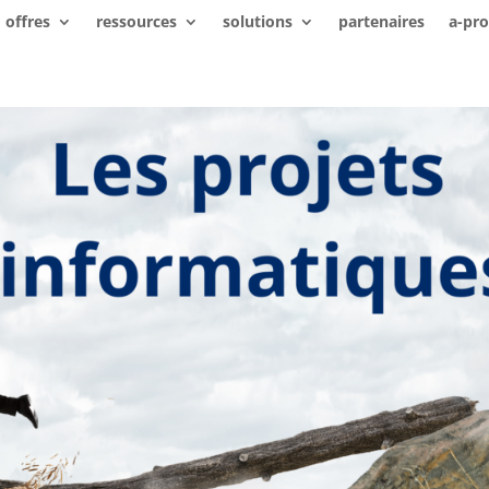
offres
ressources
solutions
partenaires
a-pr