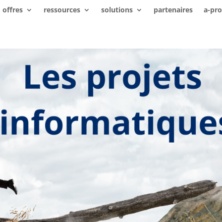
offres
ressources
solutions
partenaires
a-pr