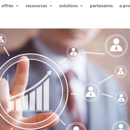
offres
ressources
solutions
partenaires
a-pr