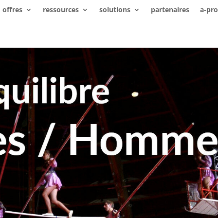
offres
ressources
solutions
partenaires
a-pr