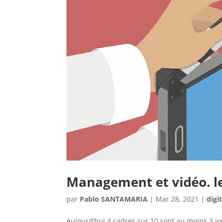
Management et vidéo. l
par
Pablo SANTAMARIA
|
Mar 28, 2021
|
digi
Aujourd’hui 4 cadres sur 10 sont au moins 3 jou