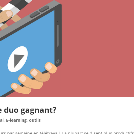
e duo gagnant?
tal
,
E-learning
,
outils
rs par semaine en télétravail. La plupart se disent plus productifs