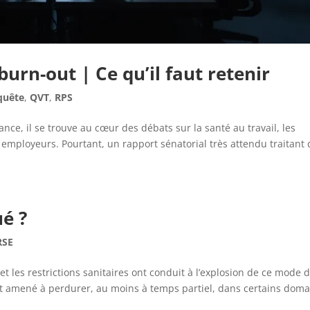
burn-out | Ce qu’il faut retenir
quête
,
QVT
,
RPS
ance, il se trouve au cœur des débats sur la santé au travail, les
 employeurs. Pourtant, un rapport sénatorial très attendu traitant 
ué ?
RSE
t les restrictions sanitaires ont conduit à l’explosion de ce mode 
il est amené à perdurer, au moins à temps partiel, dans certains dom