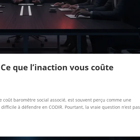
Ce que l’inaction vous coûte
le coût baromètre social associé, est souvent perçu comme une
fficile à défendre en CODIR. Pourtant, la vraie question n’est pa