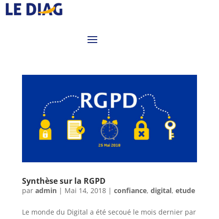
Synthèse sur la RGPD
par
admin
|
Mai 14, 2018
|
confiance
,
digital
,
etude
Le monde du Digital a été secoué le mois dernier par